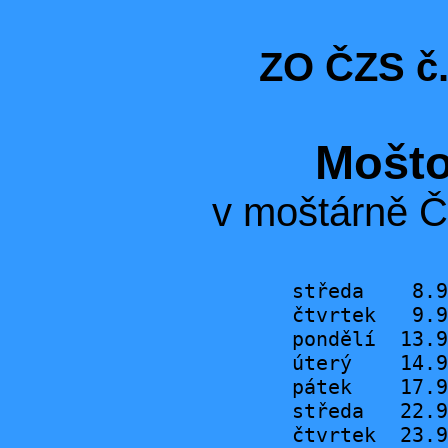
ZO ČZS č.
Mošto
v moštárně Č
středa    8.9
čtvrtek   9.9
pondělí  13.9
úterý    14.9
pátek    17.9
středa   22.9
čtvrtek  23.9