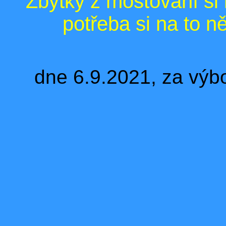
Zbytky z moštování si
potřeba si na to ně
dne 6.9.2021, za vý