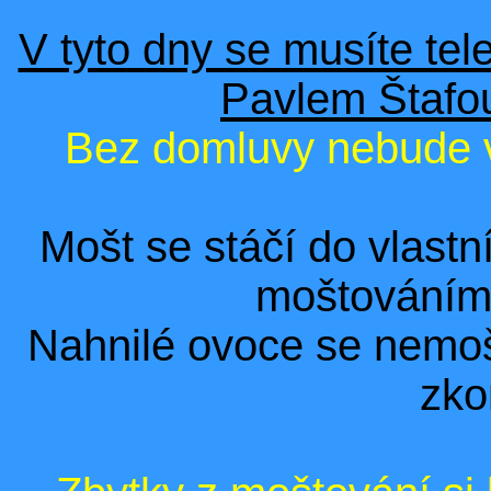
V tyto dny se musíte tel
Pavlem Štafou
Bez domluvy nebude v
Mošt se stáčí do vlast
moštováním
Nahnilé ovoce se nemoš
zko