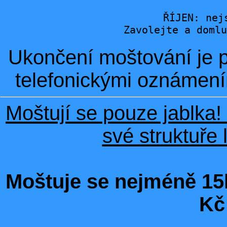
ŘÍJEN: nej
Ukončení moštování je po
telefonickými oznámením
Moštují se pouze jablka!
své struktuře 
Moštuje se nejméně 15k
Kč